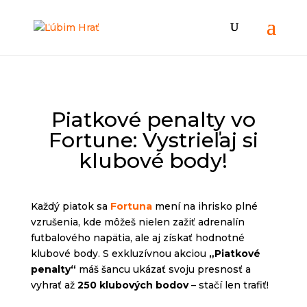
Piatkové penalty vo
Fortune: Vystrieľaj si
klubové body!
Každý piatok sa
Fortuna
mení na ihrisko plné
vzrušenia, kde môžeš nielen zažiť adrenalín
futbalového napätia, ale aj získať hodnotné
klubové body. S exkluzívnou akciou
„Piatkové
penalty“
máš šancu ukázať svoju presnosť a
vyhrať až
250 klubových bodov
– stačí len trafiť!