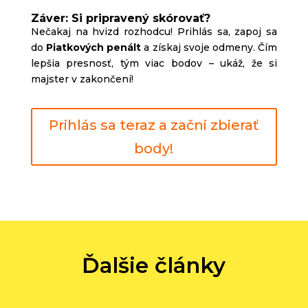
Záver: Si pripravený skórovať?
Nečakaj na hvizd rozhodcu! Prihlás sa, zapoj sa
do
Piatkových penált
a získaj svoje odmeny. Čím
lepšia presnosť, tým viac bodov – ukáž, že si
majster v zakončení!
Prihlás sa teraz a začni zbierať
body!
Ďalšie články