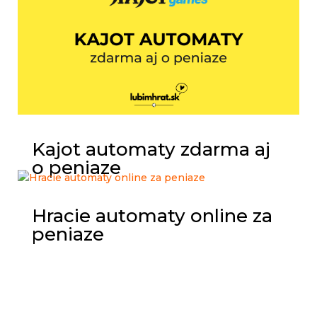
Kajot automaty zdarma aj
o peniaze
Hracie automaty online za
peniaze