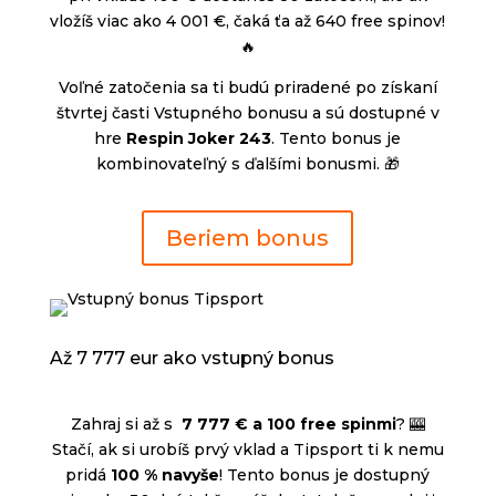
vložíš viac ako 4 001 €, čaká ťa až 640 free spinov!
🔥
Voľné zatočenia sa ti budú priradené po získaní
štvrtej časti Vstupného bonusu a sú dostupné v
hre
Respin Joker 243
. Tento bonus je
kombinovateľný s ďalšími bonusmi. 🎁
Beriem bonus
Až 7 777 eur ako vstupný bonus
Zahraj si až s
7 777 € a 100 free spinmi
? 🎰
Stačí, ak si urobíš prvý vklad a Tipsport ti k nemu
pridá
100 % navyše
! Tento bonus je dostupný