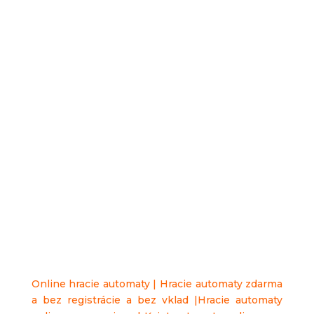
Online hracie automaty |
Hracie automaty zdarma
a bez registrácie a bez vklad |
Hracie automaty