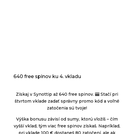
640 free spinov ku 4. vkladu
Získaj v Synottip až 640 free spinov. 🎰 Stačí pri
štvrtom vklade zadať správny promo kód a voľné
zatočenia sú tvoje!
Výška bonusu závisí od sumy, ktorú vložíš – čím
vyšší vklad, tým viac free spinov získaš. Napríklad,
pri vklade 100 € dostaneš 80 zatočení, ale ak