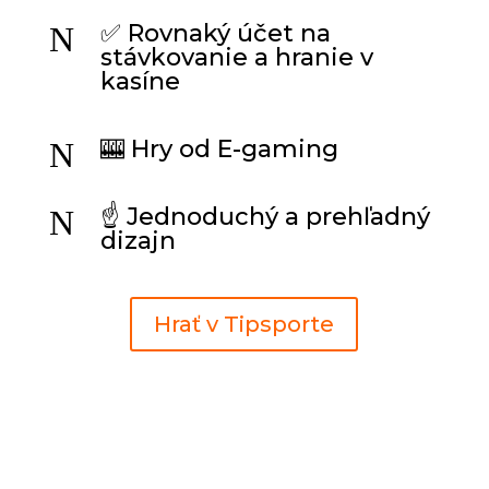
✅ Rovnaký účet na
N
stávkovanie a hranie v
kasíne
🎰 Hry od E-gaming
N
☝️ Jednoduchý a prehľadný
N
dizajn
Hrať v Tipsporte