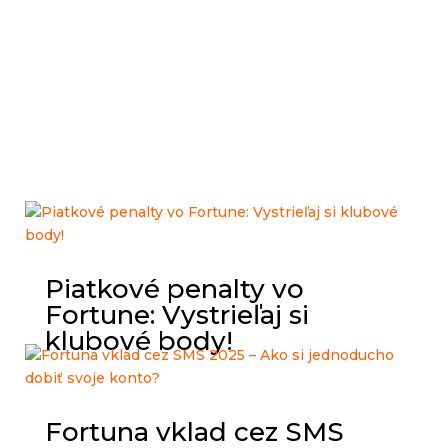
Casino Rewards odmeny. Online kasína lákajú
nových hráčov a odmeňujú verných
zákazníkov prostredníctvom rôznych
bonusov, voľných...
Prečítajte si viac
Piatkové penalty vo
Fortune: Vystrieľaj si
klubové body!
Fortuna vklad cez SMS