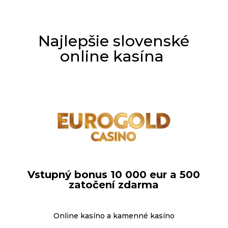
Najlepšie slovenské
online kasína
Vstupný bonus 10 000 eur a 500
zatočení zdarma
Online kasíno a kamenné kasíno