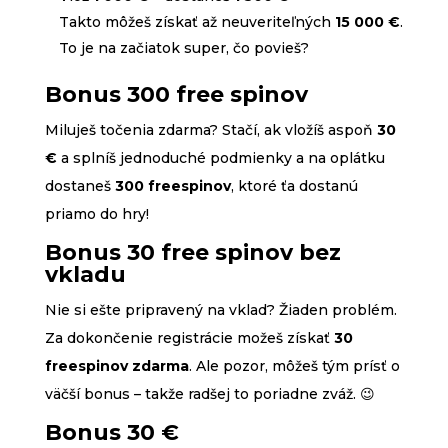
Takto môžeš získať až neuveriteľných
15 000 €
.
To je na začiatok super, čo povieš?
Bonus 300 free spinov
Miluješ točenia zdarma? Stačí, ak vložíš aspoň
30
€
a splníš jednoduché podmienky a na oplátku
dostaneš
300 freespinov
, ktoré ťa dostanú
priamo do hry!
Bonus 30 free spinov bez
vkladu
Nie si ešte pripravený na vklad? Žiaden problém.
Za dokončenie registrácie možeš získať
30
freespinov zdarma
. Ale pozor, môžeš tým prísť o
väčší bonus – takže radšej to poriadne zváž.
😉
Bonus 30 €