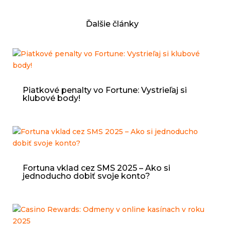
Ďalšie články
Piatkové penalty vo Fortune: Vystrieľaj si
klubové body!
Fortuna vklad cez SMS 2025 – Ako si
jednoducho dobiť svoje konto?